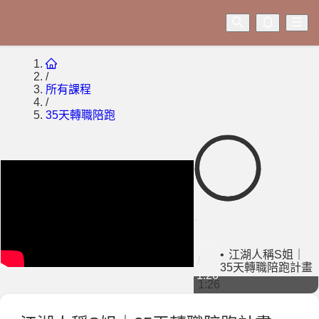
/
所有課程
/
35天轉職陪跑
0:00
0:00
江湖人稱S姐｜
/
35天轉職陪跑計畫
1:26
1:26